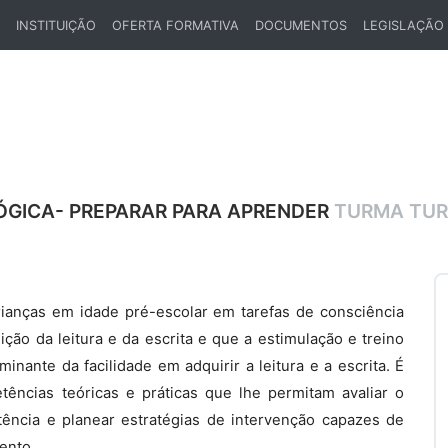
INSTITUIÇÃO
OFERTA FORMATIVA
DOCUMENTOS
LEGISLAÇÃO
ENT)
ÓGICA- PREPARAR PARA APRENDER
TURMA TUR
anças em idade pré-escolar em tarefas de consciência
ção da leitura e da escrita e que a estimulação e treino
inante da facilidade em adquirir a leitura e a escrita. É
ências teóricas e práticas que lhe permitam avaliar o
ência e planear estratégias de intervenção capazes de
ento.