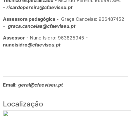
Técnico especializado -
Ricardo Pereira: 966487394
-
ricardopereira
@cfaeviseu.pt
Assessora pedagógica
-
Graça Cancelas: 966487452
-
graca.cancelas@cfaeviseu.pt
Assessor
- Nuno Isidro: 963825945 -
nunoisidro
@cfaeviseu.pt
Email:
geral@cfaeviseu.pt
Localização