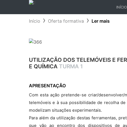
INÍCIO
(CURR
Início
Oferta formativa
Ler mais
UTILIZAÇÃO DOS TELEMÓVEIS E FE
E QUÍMICA
TURMA 1
APRESENTAÇÃO
Com esta ação pretende-se criar/desenvolver/me
telemóveis e à sua possibilidade de recolha d
modelizam situações experimentais.
Para além da utilização destas ferramentas, pre
que vão ao encontro dos dispositivos de ava